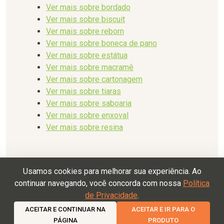
Ver mais sobre bordado
Ver mais sobre biscuit
Ver mais sobre reborn
Ver mais sobre boneca de pano
Ver mais sobre estátua
Ver mais sobre macramê
Ver mais sobre cartonagem
Ver mais sobre tiaras
Ver mais sobre saboaria
Ver mais sobre enxoval
Ver mais sobre resina
Usamos cookies para melhorar sua experiência. Ao
continuar navegando, você concorda com nossa
Política
de Privacidade
.
Termos de Uso
Política de Devolução
Política de
Privacidade
ACEITAR E CONTINUAR NA
ACEITAR E IR PARA O
PÁGINA
PRODUTO