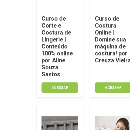
Curso de
Curso de
Corte e
Costura
Costura de
Online |
Lingerie |
Domine sua
Conteúdo
máquina de
100% online
costura! por
por Aline
Creuza Vieir
Souza
Santos
ACESSAR
ACESSAR