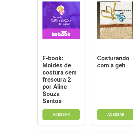
E-book:
Costurando
Moldes de
com a geh
costura sem
frescura 2
por Aline
Souza
Santos
ACESSAR
ACESSAR