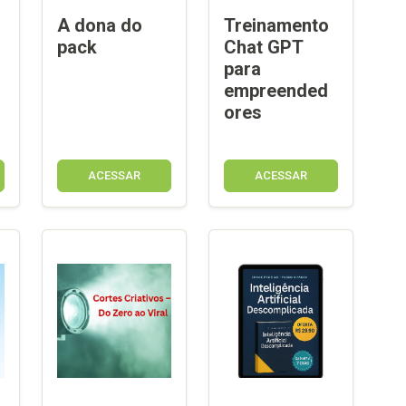
A dona do
Treinamento
pack
Chat GPT
para
empreended
ores
ACESSAR
ACESSAR