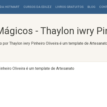
 DA HOTMART
CURSOS DA EDUZZ
LIVROS GRATUITOS
BLOG
CON
gicos - Thaylon iwry Pin
 por Thaylon iwry Pinheiro Oliveira é um template de Artesanat
inheiro Oliveira é um template de Artesanato