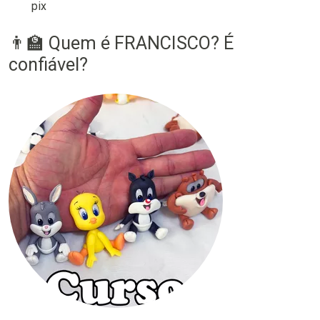
pix
👨‍🏫 Quem é FRANCISCO? É
confiável?