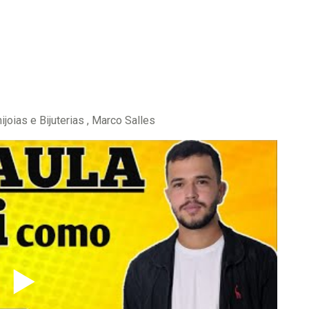
oias e Bijuterias , Marco Salles
▶️