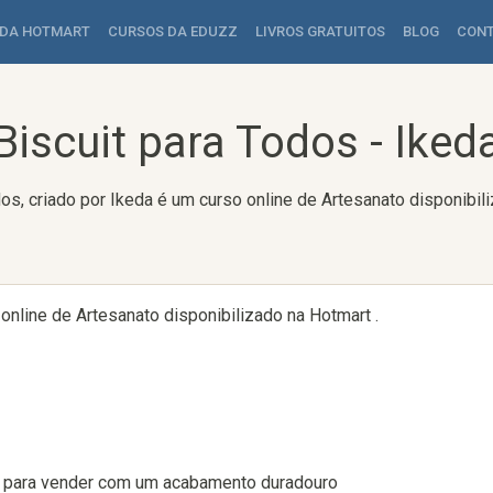
 DA HOTMART
CURSOS DA EDUZZ
LIVROS GRATUITOS
BLOG
CON
Biscuit para Todos - Iked
dos, criado por Ikeda é um curso online de Artesanato disponibil
 online de Artesanato disponibilizado na Hotmart .
s para vender com um acabamento duradouro