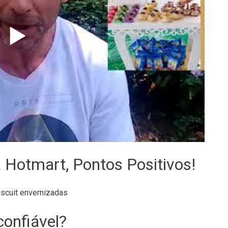
▶️
a Hotmart, Pontos Positivos!
iscuit envernizadas
confiável?