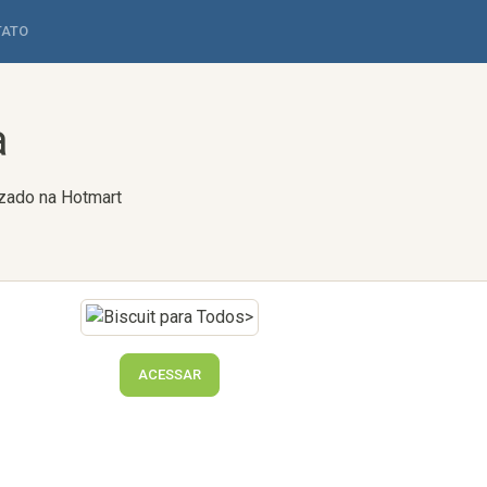
TATO
a
izado na Hotmart
ACESSAR