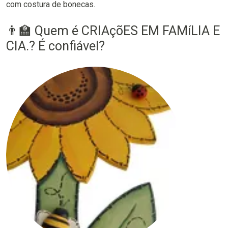
com costura de bonecas.
👨‍🏫 Quem é CRIAçõES EM FAMíLIA E
CIA.? É confiável?