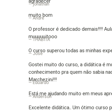
agradecer
jonathan
muito bom
André
O professor é dedicado demais!!!! Aul
muuuuuitooo
THABITA
O curso superou todas as minhas expe
José
Gostei muito do curso, a didática é 
conhecimento pra quem não sabia nada
Marchezini!!!
Eduardo
Está me ajudando muito em meus apre
Anderson
Excelente didática.. Um ótimo curso 