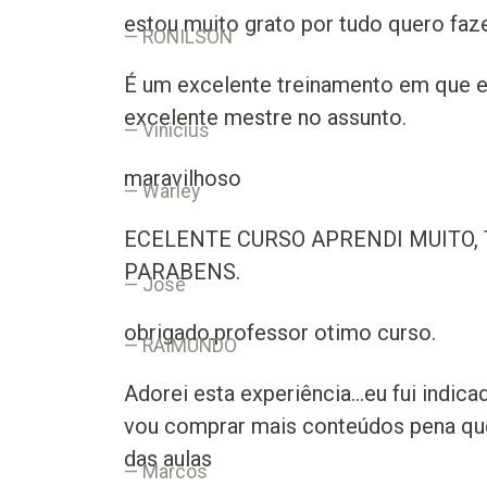
estou muito grato por tudo quero fa
RONILSON
É um excelente treinamento em que e
excelente mestre no assunto.
Vinicius
maravilhoso
Warley
ECELENTE CURSO APRENDI MUITO,
PARABENS.
José
obrigado.professor otimo curso.
RAIMUNDO
Adorei esta experiência...eu fui indi
vou comprar mais conteúdos pena que
das aulas
Marcos