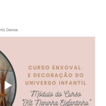
til, Denise
▶️