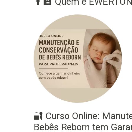
👨‍🏫 Quem é EWERTON?
🔐 Curso Online: Manut
Bebês Reborn tem Garan