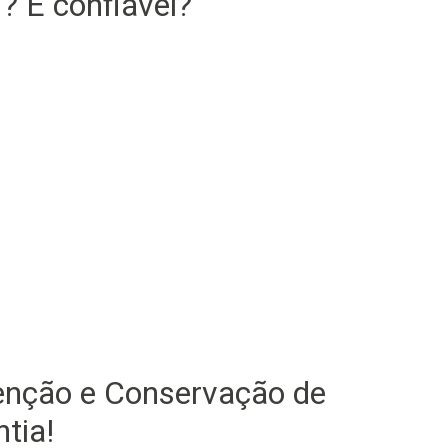
 É confiável?
enção e Conservação de
tia!