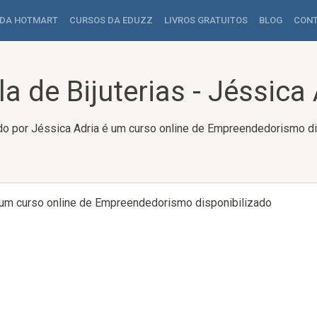
 DA HOTMART
CURSOS DA EDUZZ
LIVROS GRATUITOS
BLOG
CON
a de Bijuterias - Jéssica
iado por Jéssica Adria é um curso online de Empreendedorismo d
 é um curso online de Empreendedorismo disponibilizado