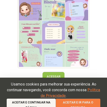
ACESSAR
Usamos cookies para melhorar sua experiência. Ao
continuar navegando, você concorda com nossa
Política
de Privacidade
.
Termos de Uso
Política de Devolução
Política de
Privacidade
ACEITAR E CONTINUAR NA
ACEITAR E IR PARA O