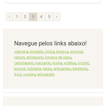
‹
1
2
3
4
5
›
Navegue pelos links abaixo!
saboaria
,
bordado
,
bolsa
,
boneca
,
enxoval
,
reborn
,
amigurumi
,
boneca de pano
,
cartonagem
,
macramê
,
resina
,
estátua
,
crochê
,
biscuit
,
cutelaria
,
tiaras
,
artesanato
,
bijuterias
,
tricô
,
costura
,
artesanato