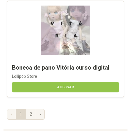
Boneca de pano Vitória curso digital
Lollipop Store
ACESSAR
‹
1
2
›