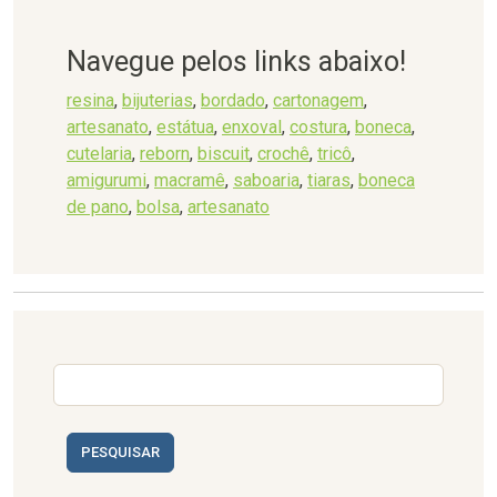
Navegue pelos links abaixo!
resina
,
bijuterias
,
bordado
,
cartonagem
,
artesanato
,
estátua
,
enxoval
,
costura
,
boneca
,
cutelaria
,
reborn
,
biscuit
,
crochê
,
tricô
,
amigurumi
,
macramê
,
saboaria
,
tiaras
,
boneca
de pano
,
bolsa
,
artesanato
PESQUISAR