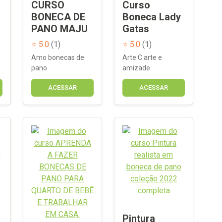
CURSO
Curso
BONECA DE
Boneca Lady
PANO MAJU
Gatas
⭐ 5.0
(1)
⭐ 5.0
(1)
Amo bonecas de
Arte C arte e
pano
amizade
ACESSAR
ACESSAR
Pintura