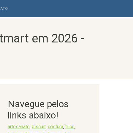
TATO
tmart em 2026 -
Navegue pelos
links abaixo!
artesanato
,
biscuit
,
costura
,
tricô
,