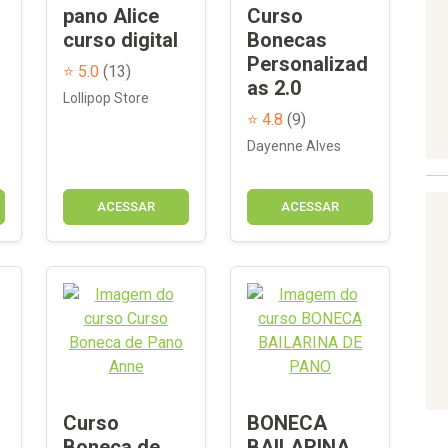
pano Alice
Curso
curso digital
Bonecas
Personalizad
⭐ 5.0
(13)
as 2.0
Lollipop Store
⭐ 4.8
(9)
Dayenne Alves
ACESSAR
ACESSAR
Curso
BONECA
Boneca de
BAILARINA