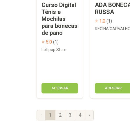
Curso Digital
ADA BONEC
Tênis e
RUSSA
Mochilas
⭐ 1.0
(1)
para bonecas
REGINA CARVALHO
de pano
⭐ 5.0
(1)
Lollipop Store
ACESSAR
ACESSAR
‹
1
2
3
4
›