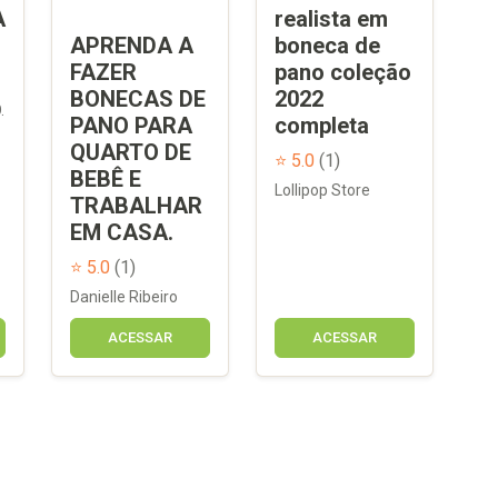
A
realista em
APRENDA A
boneca de
FAZER
pano coleção
BONECAS DE
2022
.
PANO PARA
completa
QUARTO DE
⭐ 5.0
(1)
BEBÊ E
Lollipop Store
TRABALHAR
EM CASA.
⭐ 5.0
(1)
Danielle Ribeiro
ACESSAR
ACESSAR