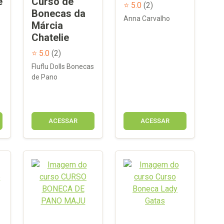
e
Curso de
⭐ 5.0
(2)
Bonecas da
Anna Carvalho
Márcia
Chatelie
⭐ 5.0
(2)
Fluflu Dolls Bonecas
de Pano
ACESSAR
ACESSAR