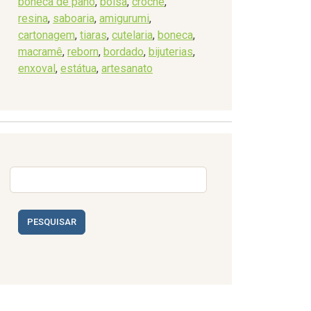
boneca de pano
,
bolsa
,
crochê
,
resina
,
saboaria
,
amigurumi
,
cartonagem
,
tiaras
,
cutelaria
,
boneca
,
macramê
,
reborn
,
bordado
,
bijuterias
,
enxoval
,
estátua
,
artesanato
PESQUISAR