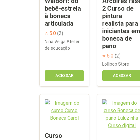
Waldorf: do
Arcoires fas
bebê-estrela
2 Curso de
à boneca
pintura
articulada
realista para
iniciantes em
⭐ 5.0
(2)
boneca de
Nina Veiga Atelier
pano
de educação
⭐ 5.0
(2)
Lollipop Store
ACESSAR
ACESSAR
Curso