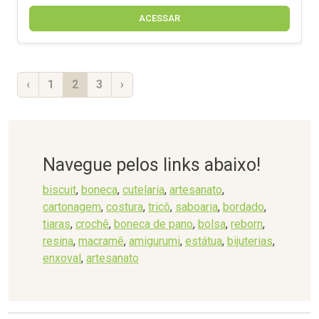
ACESSAR
‹
1
2
3
›
Navegue pelos links abaixo!
biscuit
,
boneca
,
cutelaria
,
artesanato
,
cartonagem
,
costura
,
tricô
,
saboaria
,
bordado
,
tiaras
,
crochê
,
boneca de pano
,
bolsa
,
reborn
,
resina
,
macramê
,
amigurumi
,
estátua
,
bijuterias
,
enxoval
,
artesanato