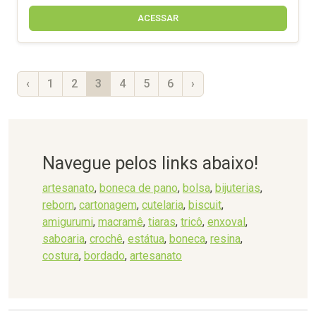
ACESSAR
‹
1
2
3
4
5
6
›
Navegue pelos links abaixo!
artesanato
,
boneca de pano
,
bolsa
,
bijuterias
,
reborn
,
cartonagem
,
cutelaria
,
biscuit
,
amigurumi
,
macramê
,
tiaras
,
tricô
,
enxoval
,
saboaria
,
crochê
,
estátua
,
boneca
,
resina
,
costura
,
bordado
,
artesanato