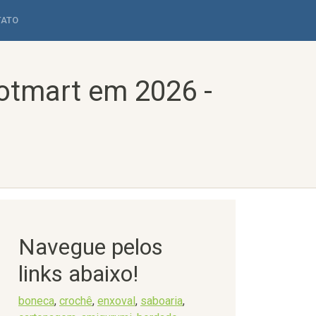
TATO
otmart em 2026 -
Navegue pelos
links abaixo!
boneca
,
crochê
,
enxoval
,
saboaria
,