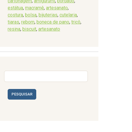
cartonagem
,
amigurumi
,
bordado
,
estátua
,
macramê
,
artesanato
,
costura
,
bolsa
,
bijuterias
,
cutelaria
,
tiaras
,
reborn
,
boneca de pano
,
tricô
,
resina
,
biscuit
,
artesanato
PESQUISAR