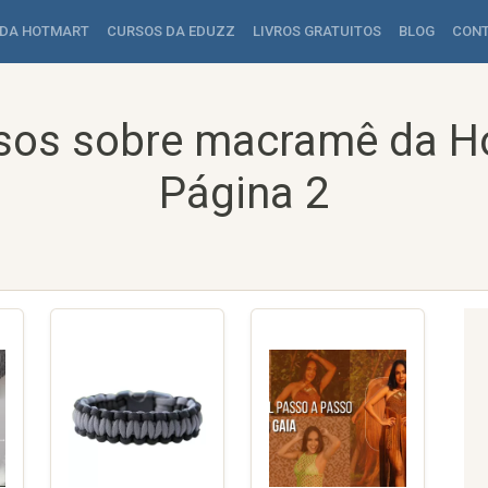
 DA HOTMART
CURSOS DA EDUZZ
LIVROS GRATUITOS
BLOG
CON
sos sobre macramê da H
Página 2