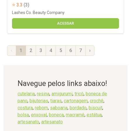
⭐ 3.3
(3)
Lashes Co. Beauty Company
ACESSAR
‹
1
2
3
4
5
6
7
›
Navegue pelos links abaixo!
cutelaria
,
resina
,
amigurumi
,
tricô
,
boneca de
pano
,
bijuterias
,
tiaras
,
cartonagem
,
crochê
,
costura
,
reborn
,
saboaria
,
bordado
,
biscuit
,
bolsa
,
enxoval
,
boneca
,
macramê
,
estátua
,
artesanato
,
artesanato