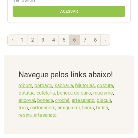
ACESSAR
‹
1
2
3
4
5
6
7
8
›
Navegue pelos links abaixo!
reborn
,
bordado
,
saboaria
,
bijuterias
,
costura
,
estátua
,
cutelaria
,
boneca de pano
,
macramê
,
enxoval
,
boneca
,
crochê
,
artesanato
,
biscuit
,
tricô
,
cartonagem
,
amigurumi
,
tiaras
,
bolsa
,
resina
,
artesanato