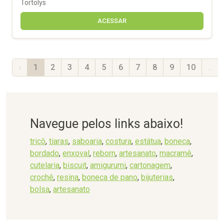
Tortolys
ACESSAR
‹
1
2
3
4
5
6
7
8
9
10
...
Navegue pelos links abaixo!
tricô
,
tiaras
,
saboaria
,
costura
,
estátua
,
boneca
,
bordado
,
enxoval
,
reborn
,
artesanato
,
macramê
,
cutelaria
,
biscuit
,
amigurumi
,
cartonagem
,
crochê
,
resina
,
boneca de pano
,
bijuterias
,
bolsa
,
artesanato