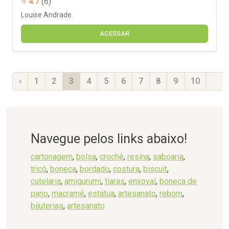
⭐ 4.7
(6)
Louise Andrade
ACESSAR
‹
1
2
3
4
5
6
7
8
9
10
...
Navegue pelos links abaixo!
cartonagem
,
bolsa
,
crochê
,
resina
,
saboaria
,
tricô
,
boneca
,
bordado
,
costura
,
biscuit
,
cutelaria
,
amigurumi
,
tiaras
,
enxoval
,
boneca de
pano
,
macramê
,
estátua
,
artesanato
,
reborn
,
bijuterias
,
artesanato