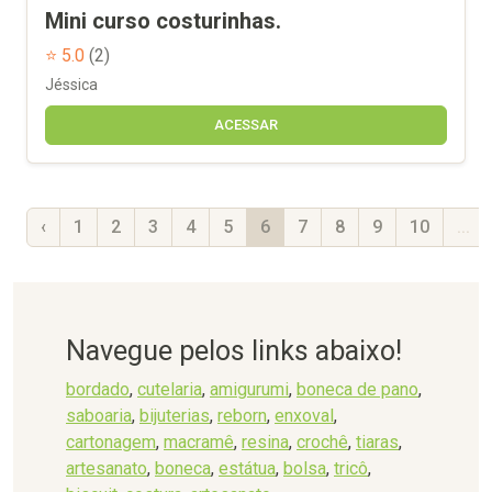
Mini curso costurinhas.
⭐ 5.0
(2)
Jéssica
ACESSAR
‹
1
2
3
4
5
6
7
8
9
10
...
Navegue pelos links abaixo!
bordado
,
cutelaria
,
amigurumi
,
boneca de pano
,
saboaria
,
bijuterias
,
reborn
,
enxoval
,
cartonagem
,
macramê
,
resina
,
crochê
,
tiaras
,
artesanato
,
boneca
,
estátua
,
bolsa
,
tricô
,